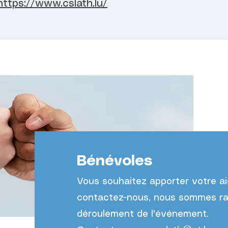
https://www.cslath.lu/
Bénévoles
Vous souhaitez apporter votre a
contactez-nous, nous sommes rav
déroulement de l'événement.