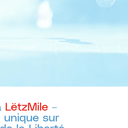
e
a
LëtzMile
–
e unique sur