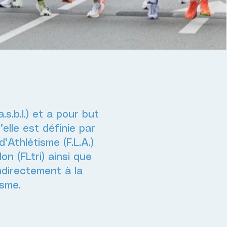
s.b.l.) et a pour but
’elle est définie par
’Athlétisme (F.L.A.)
n (FLtri) ainsi que
ndirectement à la
isme.