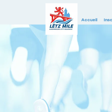
Accueil
Ins
Same
12.0