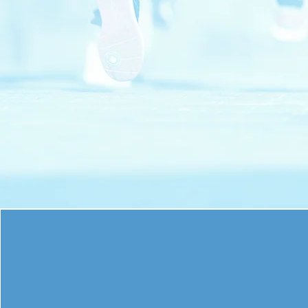
LËTZ
& 5k
The 
Avenue