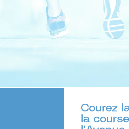
 MILE
m
Luxembourg City Roadmil
 de la Liberté
Courez l
la cours