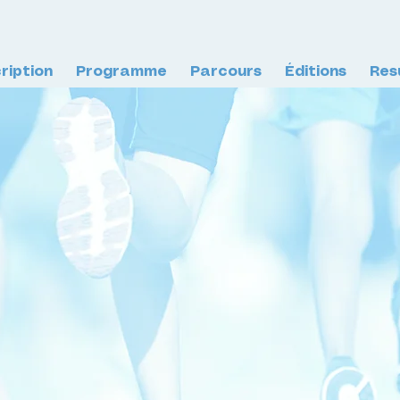
cription
Programme
Parcours
Éditions
Res
di,
9.26