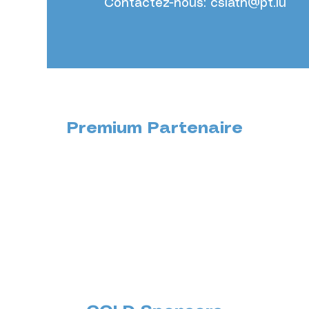
Contactez-nous:
cslath@pt.lu
Premium Partenaire